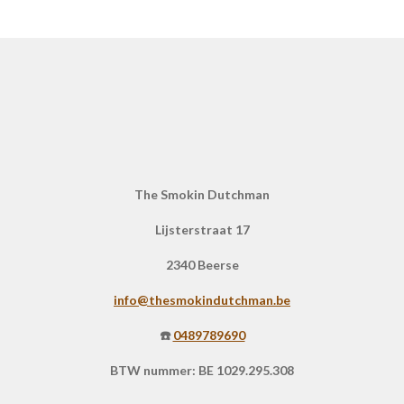
The Smokin Dutchman
Lijsterstraat 17
2340 Beerse
info@thesmokindutchman.be
☎️
0489789690
BTW nummer: BE 1029.295.308