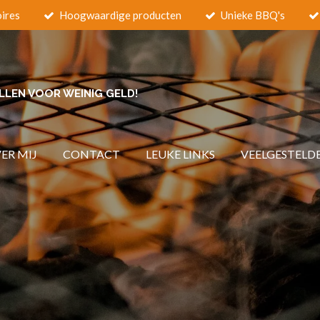
oires
Hoogwaardige producten
Unieke BBQ's
LLEN VOOR WEINIG GELD!
ER MIJ
CONTACT
LEUKE LINKS
VEELGESTELD