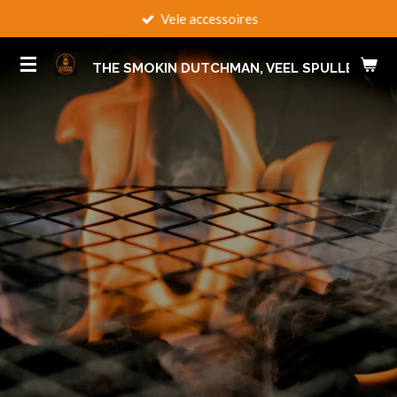
Vele accessoires
Ga
direct
naar
THE SMOKIN DUTCHMAN, VEEL SPULLEN VOO
de
hoofdinhoud