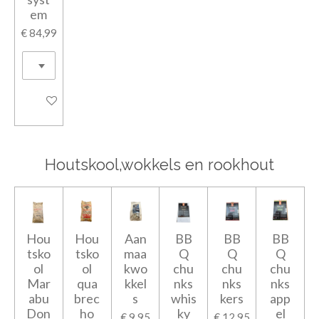
em
€ 84,99
In winkelwagen
Houtskool,wokkels en rookhout
Hou
Hou
Aan
BB
BB
BB
tsko
tsko
maa
Q
Q
Q
ol
ol
kwo
chu
chu
chu
Mar
qua
kkel
nks
nks
nks
abu
brec
s
whis
kers
app
Don
ho
ky
el
€ 9,95
€ 12,95