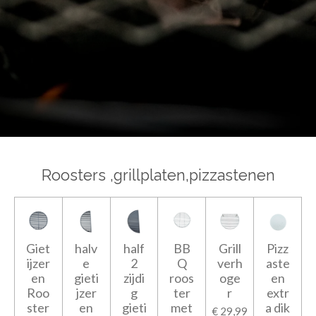
Roosters ,grillplaten,pizzastenen
Giet
halv
half
BB
Grill
Pizz
ijzer
e
2
Q
verh
aste
en
gieti
zijdi
roos
oge
en
Roo
jzer
g
ter
r
extr
ster
en
gieti
met
a dik
€ 29,99