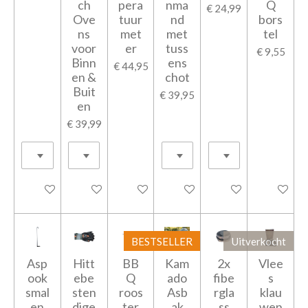
ch
pera
nma
Q
€ 24,99
Ove
tuur
nd
bors
ns
met
met
tel
voor
er
tuss
€ 9,55
Binn
ens
€ 44,95
en &
chot
Buit
€ 39,95
en
€ 39,99
In winkelwagen
In winkelwagen
In winkelwagen
In winkelwagen
In winkelwagen
In winkel
BESTSELLER
Uitverkocht
Asp
Hitt
BB
Kam
2x
Vlee
ook
ebe
Q
ado
fibe
s
smal
sten
roos
Asb
rgla
klau
en
dige
ter
ak
ss
wen