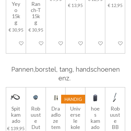
Yey
Ran
€ 13,95
€ 12,95
o
ch-T
15k
15k
g
g
€ 30,95
€ 30,95
In winkelwagen
In winkelwagen
In winkelwagen
In winkelwagen
In winkelwagen
In winkel
Pannen,borstel, tang, handschoenen
enz.
HANDIG
Spit
Rob
Dra
Univ
hoe
Rob
kam
uust
adlo
erse
s
uust
ado
e
ze
le
kam
e
Dut
tem
kole
ado
BB
€ 139,95