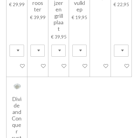
roos
jzer
vulkl
€ 29,99
€ 22,95
ter
en
ep
grill
€ 39,99
€ 19,95
plaa
t
€ 39,95
In winkelwagen
In winkelwagen
In winkelwagen
In winkelwagen
In winkelwagen
In winkel
Divi
de
and
Con
que
r
syst