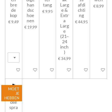
bre
han
tang
Larg
afdi
€ 8,99
de
dsc
e &
chti
€ 9,95
kop
hoe
Extr
ng
nen
a
€ 9,49
€ 44,95
Larg
€ 19,99
e
(21–
24
inch
)
€ 34,99
In winkelwagen
In winkelwagen
In winkelwagen
Houd mij op de hoogte
In winkelwagen
Houd mij 
MOET
JE
olijf
HEBBEN
olie
spra