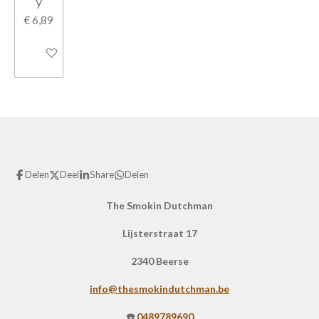
y
€ 6,89
In winkelwagen
Delen
Deel
Share
Delen
The Smokin Dutchman
Lijsterstraat 17
2340 Beerse
info@thesmokindutchman.be
☎️
0489789690