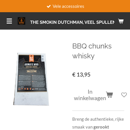
Vele accessoires
Ga
direct
naar
THE SMOKIN DUTCHMAN, VEEL SPULLEN VOOR 
de
hoofdinhoud
BBQ chunks
whisky
€ 13,95
In
winkelwagen
Breng de authentieke, rijke
smaak van
gerookt