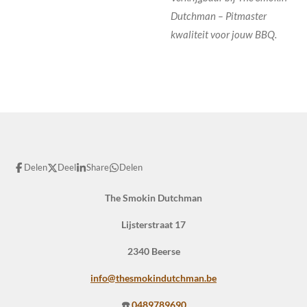
Dutchman – Pitmaster
kwaliteit voor jouw BBQ.
Delen
Deel
Share
Delen
The Smokin Dutchman
Lijsterstraat 17
2340 Beerse
info@thesmokindutchman.be
☎️
0489789690