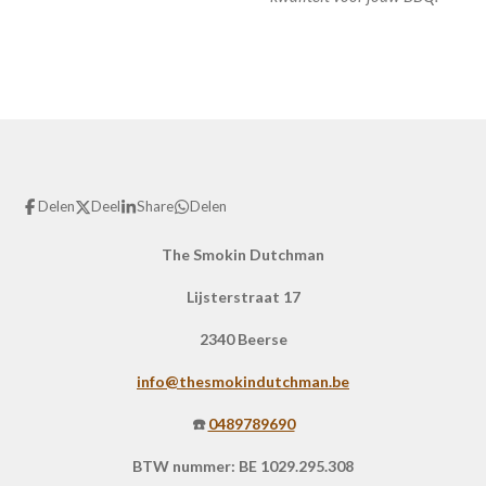
Delen
Deel
Share
Delen
The Smokin Dutchman
Lijsterstraat 17
2340 Beerse
info@thesmokindutchman.be
☎️
0489789690
BTW nummer: BE 1029.295.308