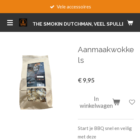
Vele accessoires
Ga
direct
naar
THE SMOKIN DUTCHMAN, VEEL SPULLEN VOO
de
hoofdinhoud
Aanmaakwokke
ls
€ 9,95
In
winkelwagen
Start je BBQ snel en veilig
met deze